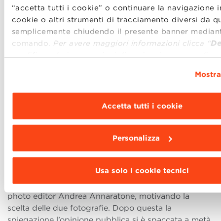
“accetta tutti i cookie” o continuare la navigazione i
cookie o altri strumenti di tracciamento diversi da que
semplicemente chiudendo il presente banner mediant
comando.
Per avere maggiori informazioni clicca “
De
modificare le impostazioni di navigazione e scegliere
funzionalità, le terze parti e i cookie da installare cli
Mostra
“
Personalizza
”
.
Accetta tutti i cookie
Personalizza
A seguito dell’irruenta indignazione del web il
Usa solo i cookie tecnici
direttore del giornale Luca Dini ha pubblicato
un post di scuse accompagnato dalle parole del
photo editor Andrea Annaratone, motivando la
scelta delle due fotografie. Dopo questa la
spiegazione l’opinione pubblica si è spaccata a metà,