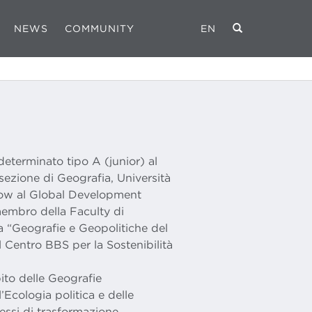
NEWS
COMMUNITY
EN
eterminato tipo A (junior) al
 sezione di Geografia, Università
low al Global Development
 membro della Faculty di
 “Geografie e Geopolitiche del
entro BBS per la Sostenibilità
ito delle Geografie
’Ecologia politica e delle
cessi di trasformazione