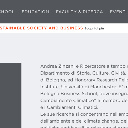
CHOOL
EDUCATION
FACULTY & RICERCA
EVENTI
USTAINABLE SOCIETY AND BUSINESS
Scopri di più →
Andrea Zinzani è Ricercatore a tempo d
Dipartimento di Storia, Culture, Civiltà,
di Bologna, ed Honorary Research Fel
Institute, Università di Manchester. E’
Bologna Business School, dove insegna
Cambiamento Climatico” e membro del C
e i Cambiamenti Climatici.
Le sue ricerche si concentrano nell’amb
dell’ambiente e del climate change, dell
politiche ambientali in relazione ai pro