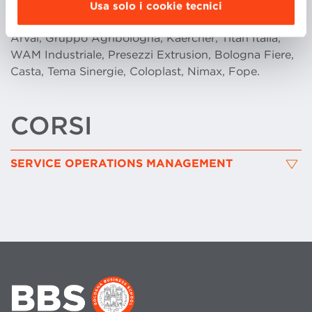
presso: Assa Abloy Italia, Gruppo Nilfisk Advance,
Usa solo i cookie tecnici
HS Penta, Nobili, Le Fablier, Annovi e Reverberi,
Arval, Gruppo Agribologna, Kaercher, Titan Italia,
WAM Industriale, Presezzi Extrusion, Bologna Fiere,
Casta, Tema Sinergie, Coloplast, Nimax, Fope.
CORSI
SERVICE OPERATIONS MANAGEMENT