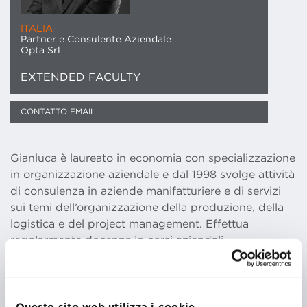
ITALIA
Partner e Consulente Aziendale
Opta Srl
EXTENDED FACULTY
CONTATTO EMAIL
Gianluca è laureato in economia con specializzazione
in organizzazione aziendale e dal 1998 svolge attività
di consulenza in aziende manifatturiere e di servizi
sui temi dell’organizzazione della produzione, della
logistica e del project management. Effettua
regolarmente docenze in corsi aziendali,
interaziendali e workshop inerenti alle proprie aree di
competenza. Collabora con i principali Enti di
Formazione dell’Emila Romagna.
Dal 2000 Gianluca è titolare di OPTA società di
Questo sito web utilizza i cookie