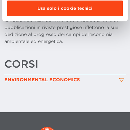
collaborazioni che evidenziano la sua prospettiva
Usa solo i cookie tecnici
globale e il suo impegno nell’affrontare i
cambiamenti climatici e le sfide ambientali. Le sue
pubblicazioni in riviste prestigiose riflettono la sua
dedizione al progresso dei campi dell’economia
ambientale ed energetica.
CORSI
ENVIRONMENTAL ECONOMICS