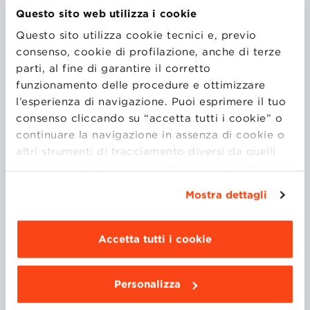
Economist al Centro Euro-Mediterraneo sui
Questo sito web utilizza i cookie
Cambiamenti Climatici (CMCC) di Milano. I suoi ruoli
Questo sito utilizza cookie tecnici e, previo
precedenti includono un post-dottorato presso la
consenso, cookie di profilazione, anche di terze
stessa istituzione ed esperienza da Ricercatore
parti, al fine di garantire il corretto
Associato al German Institute of Economic Research
funzionamento delle procedure e ottimizzare
e all’Hertie School of Governance.
l’esperienza di navigazione. Puoi esprimere il tuo
consenso cliccando su “accetta tutti i cookie” o
continuare la navigazione in assenza di cookie o
La ricerca del professor Sarmiento approfondisce le
altri strumenti di tracciamento diversi da quelli
intricate relazioni tra ambiente, transizione
tecnici semplicemente chiudendo il presente
energetica, digitalizzazione e giustizia ambientale,
banner mediante l’apposito comando.
Per avere
concentrandosi sulle politiche di riduzione delle
Mostra dettagli
maggiori informazioni clicca “
Dettagli
”. Per
esternalità ambientali nelle aree urbane e sulla
modificare le impostazioni di navigazione e
promozione della transizione energetica in Nord
scegliere le funzionalità, le terze parti e i cookie
Accetta tutti i cookie
America.
da installare clicca “
Personalizza
”
.
Personalizza
A livello internazionale, Luis Sarmiento è riconosciuto
per i suoi contributi a varie conferenze e per