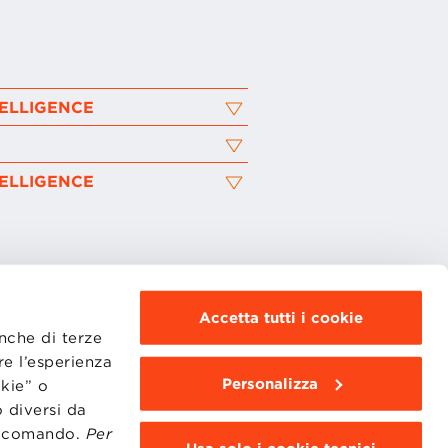
TELLIGENCE
TELLIGENCE
Accetta tutti i cookie
anche di terze
MOODLE
re l’esperienza
WEBMAIL
BBS COMMUNITY PORTAL
Personalizza
okie” o
PRESS
 diversi da
to comando.
Per