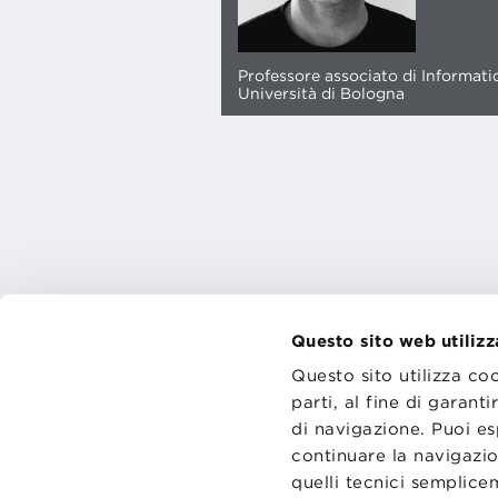
Professore associato di Informati
Università di Bologna
Questo sito web utilizz
Questo sito utilizza co
CONTATT
parti, al fine di garan
TRASPA
PRIVACY
di navigazione. Puoi es
PREFERE
continuare la navigazio
quelli tecnici semplic