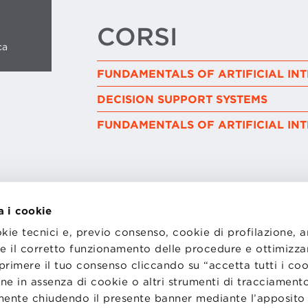
CORSI
ca
FUNDAMENTALS OF ARTIFICIAL IN
DECISION SUPPORT SYSTEMS
FUNDAMENTALS OF ARTIFICIAL IN
a i cookie
okie tecnici e, previo consenso, cookie di profilazione, 
I
LAVORA CON NOI
tire il corretto funzionamento delle procedure e ottimizza
RENZA
STATUTO
CODICE ETICO
primere il tuo consenso cliccando su “accetta tutti i co
NZE COOKIE
WHISTLEBLOWING
ne in assenza di cookie o altri strumenti di tracciamento
emente chiudendo il presente banner mediante l’apposi