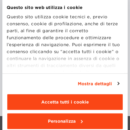
Questo sito web utilizza i cookie
Dopo un impegno decennale come ICT Security
Questo sito utilizza cookie tecnici e, previo
Engineer presso CryptoNet Labs di Milano, ricopre
consenso, cookie di profilazione, anche di terze
attualmente il ruolo di ICT Security Consultant per
parti, al fine di garantire il corretto
sicurezza informatica e delle reti presso la medesima
funzionamento delle procedure e ottimizzare
azienda.
l’esperienza di navigazione. Puoi esprimere il tuo
consenso cliccando su “accetta tutti i cookie” o
continuare la navigazione in assenza di cookie o
CORSI
altri strumenti di tracciamento diversi da quelli
tecnici semplicemente chiudendo il presente
SECURITY OF CYBER-PHYSICAL AND
banner mediante l’apposito comando.
Per avere
INDUSTRIAL SYSTEMS (IOT)
Mostra dettagli
maggiori informazioni clicca “
Dettagli
”. Per
modificare le impostazioni di navigazione e
scegliere le funzionalità, le terze parti e i cookie
Accetta tutti i cookie
da installare clicca “
Personalizza
”
.
Personalizza