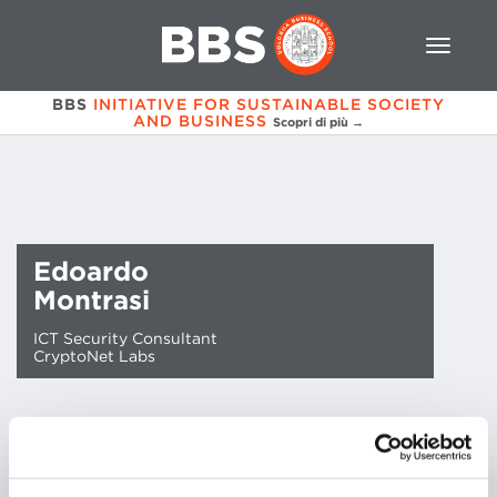
BBS
INITIATIVE FOR SUSTAINABLE SOCIETY
AND BUSINESS
Scopri di più →
Edoardo
Montrasi
ICT Security Consultant
CryptoNet Labs
Edoardo Montrasi ha ottenuto la Laurea in
Informatica all’Università degli Studi di Milano.