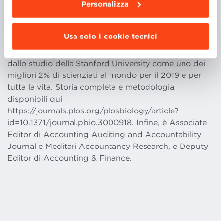
Organizational Change (2015 e 2020) e
Personalizza
dall’Accounting, Auditing and Accountability Journal
(2016). Nel 2019 è stato riconosciuto dal quotidiano
Usa solo i cookie tecnici
australiano come Field Leader in Accounting and
Taxation australiano. Inoltre, è stato riconosciuto
dallo studio della Stanford University come uno dei
migliori 2% di scienziati al mondo per il 2019 e per
tutta la vita. Storia completa e metodologia
disponibili qui
https://journals.plos.org/plosbiology/article?
id=10.1371/journal.pbio.3000918. Infine, è Associate
Editor di Accounting Auditing and Accountability
Journal e Meditari Accountancy Research, e Deputy
Editor di Accounting & Finance.