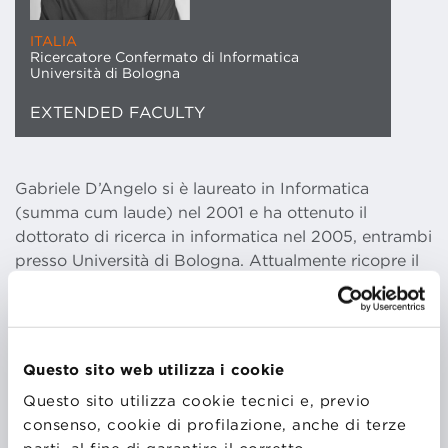
ITALIA
Ricercatore Confermato di Informatica
Università di Bologna
EXTENDED FACULTY
Gabriele D’Angelo si è laureato in Informatica
(summa cum laude) nel 2001 e ha ottenuto il
dottorato di ricerca in informatica nel 2005, entrambi
presso Università di Bologna. Attualmente ricopre il
ruolo di ricercatore confermato (a tempo
indeterminato) presso il Dipartimento di Informatica:
Scienza e Ingegneria (DISI), Università di Bologna.
Nel 2020 ha ottenuto l’abilitazione scientifica come
Questo sito web utilizza i cookie
professore associato nei settori 01/B1 “Informatica” e
Questo sito utilizza cookie tecnici e, previo
09/H1 “Sistemi di Elaborazione delle Informazioni”. È
consenso, cookie di profilazione, anche di terze
stato visiting researcher presso l’Université Paris