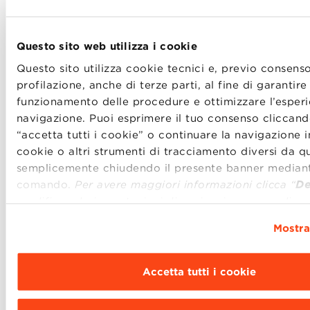
Questo sito web utilizza i cookie
Questo sito utilizza cookie tecnici e, previo consenso
profilazione, anche di terze parti, al fine di garantire 
Il Gelato Museum Carpigiani è aperto dal martedì al
funzionamento delle procedure e ottimizzare l’esperi
sabato dalle 9 alle 18.
navigazione. Puoi esprimere il tuo consenso cliccand
Prenota
la tua visita.
“accetta tutti i cookie” o continuare la navigazione i
cookie o altri strumenti di tracciamento diversi da que
semplicemente chiudendo il presente banner mediant
comando.
Per avere maggiori informazioni clicca “
De
modificare le impostazioni di navigazione e scegliere
funzionalità, le terze parti e i cookie da installare cli
Mostra
“
Personalizza
”
.
Accetta tutti i cookie
SHARE