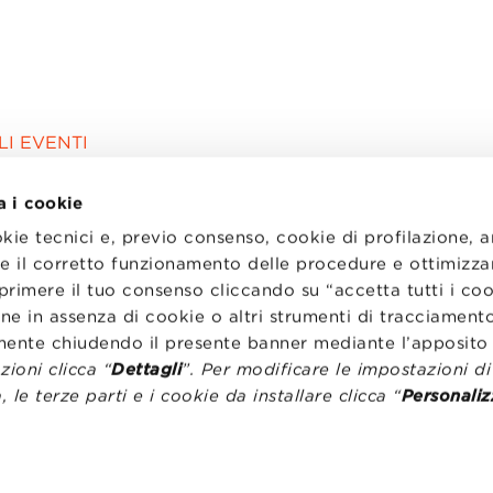
I EVENTI
a i cookie
okie tecnici e, previo consenso, cookie di profilazione, 
tire il corretto funzionamento delle procedure e ottimizza
primere il tuo consenso cliccando su “accetta tutti i co
ne in assenza di cookie o altri strumenti di tracciamento
emente chiudendo il presente banner mediante l’apposi
ioni clicca “
Dettagli
”. Per modificare le impostazioni d
, le terze parti e i cookie da installare clicca “
Personaliz
I
LAVORA CON NOI
RENZA
STATUTO
CODICE ETICO
NZE COOKIE
WHISTLEBLOWING