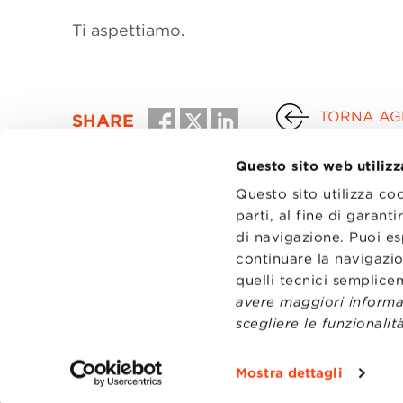
Ti aspettiamo.
TORNA AGL
SHARE
Questo sito web utilizz
Questo sito utilizza co
parti, al fine di garan
di navigazione. Puoi es
continuare la navigazio
quelli tecnici semplic
avere maggiori informaz
scegliere le funzionalità
CONTATT
TRASPA
Mostra dettagli
PRIVACY
PREFERE