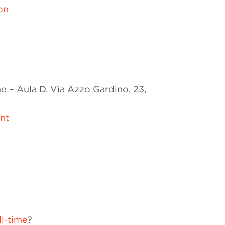
on
e – Aula D, Via Azzo Gardino, 23,
nt
l-time
?