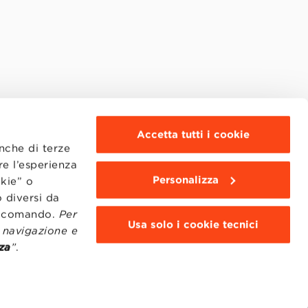
Accetta tutti i cookie
anche di terze
re l’esperienza
Personalizza
okie” o
 diversi da
to comando.
Per
Usa solo i cookie tecnici
i navigazione e
za
”
.
MOODLE
WEBMAIL
BBS COMMUNITY PORTAL
PRESS