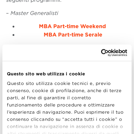
–
Master Generalisti
MBA Part-time Weekend
MBA Part-time Serale
–
Master Specialistici
Executive Master in Supply Chain and
Operations
Questo sito web utilizza i cookie
Executive Master in Sales and Marketing
Questo sito utilizza cookie tecnici e, previo
consenso, cookie di profilazione, anche di terze
parti, al fine di garantire il corretto
Programma
funzionamento delle procedure e ottimizzare
l’esperienza di navigazione. Puoi esprimere il tuo
10.00 –
Registrazione
consenso cliccando su “accetta tutti i cookie” o
continuare la navigazione in assenza di cookie o
10.15 –
Introduzione, Alfredo Montanari,
altri strumenti di tracciamento diversi da quelli