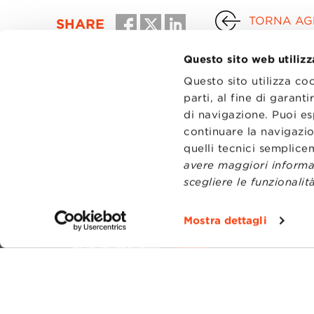
TORNA AGL
SHARE
Questo sito web utilizz
Questo sito utilizza co
parti, al fine di garan
di navigazione. Puoi es
continuare la navigazio
quelli tecnici semplic
avere maggiori informaz
scegliere le funzionalità
CONTATT
TRASPA
Mostra dettagli
PRIVACY
PREFERE