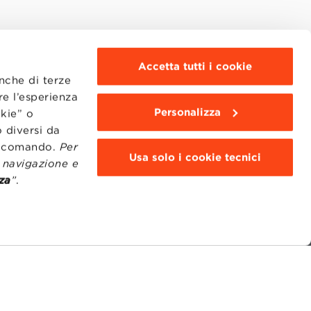
Accetta tutti i cookie
anche di terze
re l’esperienza
Personalizza
okie” o
 diversi da
to comando.
Per
Usa solo i cookie tecnici
i navigazione e
za
”
.
MOODLE
WEBMAIL
BBS COMMUNITY PORTAL
PRESS