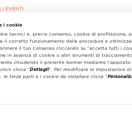
I EVENTI
a i cookie
okie tecnici e, previo consenso, cookie di profilazione, 
tire il corretto funzionamento delle procedure e ottimizza
primere il tuo consenso cliccando su “accetta tutti i co
ne in assenza di cookie o altri strumenti di tracciamento
emente chiudendo il presente banner mediante l’apposi
ioni clicca “
Dettagli
”. Per modificare le impostazioni d
, le terze parti e i cookie da installare clicca “
Personaliz
I
LAVORA CON NOI
RENZA
STATUTO
CODICE ETICO
NZE COOKIE
WHISTLEBLOWING