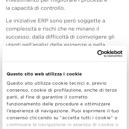
la capacità di controllo.
Le iniziative ERP sono però soggette a
complessità e rischi che ne minano il
successo: dalla difficoltà di coinvolgere gli
utenti nell’analisi delle esigenze e nella
formalizzazione dei requisiti, alla
inesperienza della gestione di un progetto di
implementazione di tale portata; dalla
Questo sito web utilizza i cookie
difficoltà nel trovare un fornitore in grado di
Questo sito utilizza cookie tecnici e, previo
sviluppare una soluzione rispettando i tempi
consenso, cookie di profilazione, anche di terze
e i costi concordati, alla incapacità di
parti, al fine di garantire il corretto
realizzare un efficace passaggio di
funzionamento delle procedure e ottimizzare
competenze per la presa in carico della
l’esperienza di navigazione. Puoi esprimere il tuo
soluzione.
consenso cliccando su “accetta tutti i cookie” o
continuare la navigazione in assenza di cookie o