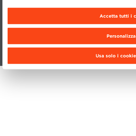
MOODLE
WEBMAIL
Accetta tutti i 
BBS COMMUNITY PORTAL
PRESS
Personalizza
Fondazione Bologna University Business School · info@bbs.unibo.it ·
Usa solo i cookie
P.I. - C.F. 02095311201