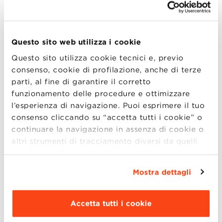
comunichiamo l’arte stanno cambiando
rapidamente. In questo webinar interattivo,
Davide Gavioli — social media manager per
Questo sito web utilizza i cookie
Arte Fiera e Bologna Welcome — ci guiderà
Questo sito utilizza cookie tecnici e, previo
in un viaggio attraverso il vivace ecosistema
consenso, cookie di profilazione, anche di terze
della comunicazione dell’arte
parti, al fine di garantire il corretto
contemporanea. Scopri come artisti,
funzionamento delle procedure e ottimizzare
istituzioni culturali e influencer stanno
l’esperienza di navigazione. Puoi esprimere il tuo
plasmando la scena artistica di oggi e lasciati
consenso cliccando su “accetta tutti i cookie” o
ispirare da storie reali, raccontate da chi
continuare la navigazione in assenza di cookie o
altri strumenti di tracciamento diversi da quelli
lavora dietro gli schermi.
tecnici semplicemente chiudendo il presente
banner mediante l’apposito comando.
Per avere
Mostra dettagli
maggiori informazioni clicca “
Dettagli
”. Per
Moderatore:
modificare le impostazioni di navigazione e
Roberto Grandi |
Co-Direttore Master in
scegliere le funzionalità, le terze parti e i cookie
Accetta tutti i cookie
da installare clicca “
Personalizza
”
.
Digital Marketing and Communication,