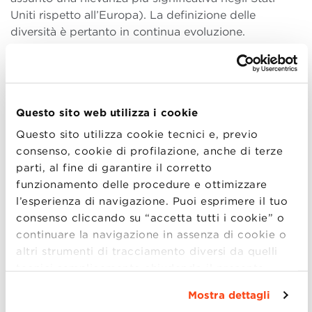
Uniti rispetto all’Europa). La definizione delle
diversità è pertanto in continua evoluzione.
Come si fa a trasformare le buone pratiche di D&I
in un vantaggio competitivo per l’azienda?
Come già detto sopra, la letteratura più rigorosa
Questo sito web utilizza i cookie
tende a de-enfatizzare la relazione diretta tra
Questo sito utilizza cookie tecnici e, previo
diversità e risultato economico-finanziario. Da questo
consenso, cookie di profilazione, anche di terze
punto di vista, maggiori sforzi da parte della
ricerca
parti, al fine di garantire il corretto
accademica
sono ancora necessari e sarebbe
funzionamento delle procedure e ottimizzare
auspicabile una maggiore
collaborazione con le
l’esperienza di navigazione. Puoi esprimere il tuo
imprese
per raccogliere questi dati. Massimizzare la
consenso cliccando su “accetta tutti i cookie” o
diversità in azienda non è di per sé una formula
continuare la navigazione in assenza di cookie o
magica: la diversità va gestita per potere dare frutti.
altri strumenti di tracciamento diversi da quelli
Non si tratta solo di
aumentare le persone sotto-
tecnici semplicemente chiudendo il presente
rappresentate
in termini numerici, ad esempio
banner mediante l’apposito comando.
Per avere
attraverso politiche di reclutamento mirate a
Mostra dettagli
maggiori informazioni clicca “
Dettagli
”. Per
categorie ben precise, ma anche di valutare come la