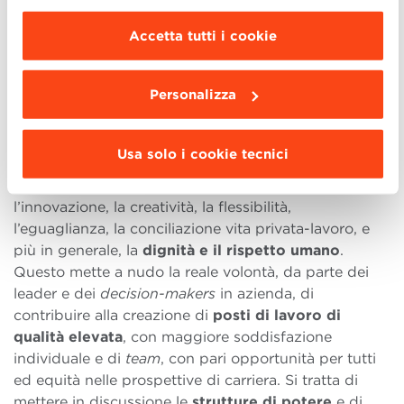
modificare le impostazioni di navigazione e
diversità apportata da queste persone introduca
scegliere le funzionalità, le terze parti e i cookie
risorse che consentono all’azienda di
svolgere
Accetta tutti i cookie
da installare clicca “
Personalizza
”
.
meglio il proprio lavoro
.
Dal mio punto di vista, è
sbagliato continuare a chiederci se il
business case
Personalizza
della diversità e inclusione è funzionale al guadagno.
Dovremmo
cambiare prospettiva
e chiederci
quanto l’introduzione di pratiche di diversità e
Usa solo i cookie tecnici
inclusione corrisponda a una più ampia visione di
successo aziendale
che riguarda l’apprendimento,
l’innovazione, la creatività, la flessibilità,
l’eguaglianza, la conciliazione vita privata-lavoro, e
più in generale, la
dignità e il rispetto umano
.
Questo mette a nudo la reale volontà, da parte dei
leader e dei
decision-makers
in azienda, di
contribuire alla creazione di
posti di lavoro di
qualità elevata
, con maggiore soddisfazione
individuale e di
team
, con pari opportunità per tutti
ed equità nelle prospettive di carriera. Si tratta di
mettere in discussione le
strutture di potere
e di