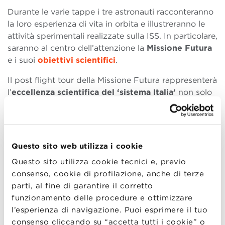
Durante le varie tappe i tre astronauti racconteranno
la loro esperienza di vita in orbita e illustreranno le
attività sperimentali realizzate sulla ISS. In particolare,
saranno al centro dell’attenzione la
Missione Futura
e i suoi
obiettivi scientifici
.
Il post flight tour della Missione Futura rappresenterà
l’
eccellenza scientifica del ‘sistema Italia’
non solo
da in ambito spaziale, ma anche dal punto di vista
dell’efficienza e della capacità tecnologica. Per
attraversare l’Italia Samantha e i suoi colleghi
utilizzeranno il treno, grazie alla collaborazione con
Questo sito web utilizza i cookie
Trenitalia
, vettore del post flight tour, mentre
Questo sito utilizza cookie tecnici e, previo
Alitalia
curerà i trasporti internazionali degli
consenso, cookie di profilazione, anche di terze
astronauti.
parti, al fine di garantire il corretto
Sarà possibile seguire l’appuntamento sui siti
funzionamento delle procedure e ottimizzare
www.bbs.unibo.it
e
www.asi.it
, nonché sui profili
l’esperienza di navigazione. Puoi esprimere il tuo
Twitter @ASI_spazio @ESA_italia @Italianairforce
consenso cliccando su “accetta tutti i cookie” o