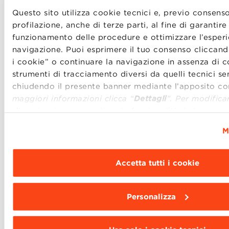
trarre beneficio dalle tecnologie digitali non sono
Questo sito utilizza cookie tecnici e, previo consenso
solamente i processi produttivi delle aziende ma
profilazione, anche di terze parti, al fine di garantire 
anche la loro relazione con i clienti e le comunità che
funzionamento delle procedure e ottimizzare l’esperi
vengono a crearsi attorno ai loro prodotti. Ne porta
navigazione. Puoi esprimere il tuo consenso cliccando
un esempio
Patrizia Cianetti
, Marketing Director di
i cookie” o continuare la navigazione in assenza di co
Ducati, spiegando come gli strumenti digitali hanno
strumenti di tracciamento diversi da quelli tecnici 
permesso all’azienda di raggiungere la propria
chiudendo il presente banner mediante l’apposito 
community in tutto il mondo, rendendola partecipe
maggiori informazioni clicca “
Dettagli
”. Per modifica
degli eventi più importanti dedicati ai Ducatisti. Ad
di navigazione e scegliere le funzionalità, le terze par
arricchire il dibattito
Maurizio Gabbrielli
, Direttore
installare clicca “
Personalizza
”
.
del Master in Digital Technology Management e
M
Riccardo Silvi
, Direttore dell’Executive Master in
Digital Business di BBS.
Accetta tutti i cookie
Personalizza