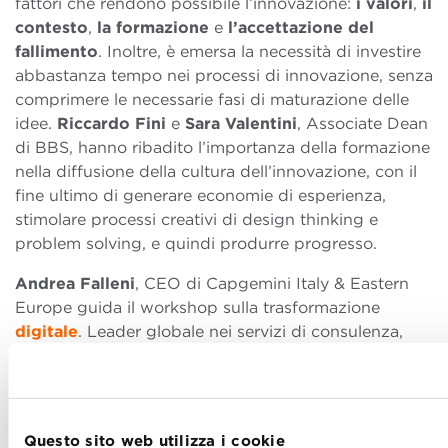
fattori che rendono possibile l’innovazione:
i valori
,
il
contesto
,
la formazione
e
l’accettazione del
fallimento
. Inoltre, è emersa la necessità di investire
abbastanza tempo nei processi di innovazione, senza
comprimere le necessarie fasi di maturazione delle
idee.
Riccardo Fini
e
Sara Valentini
, Associate Dean
di BBS, hanno ribadito l’importanza della formazione
nella diffusione della cultura dell’innovazione, con il
fine ultimo di generare economie di esperienza,
stimolare processi creativi di design thinking e
problem solving, e quindi produrre progresso.
Andrea Falleni
, CEO di Capgemini Italy & Eastern
Europe guida il workshop sulla trasformazione
digitale
. Leader globale nei servizi di consulenza,
tecnologia e outsourcing, Capgemini crea e fornisce
soluzioni aziendali, tecnologiche e digitali che
consentono alle organizzazioni di raggiungere un
alto tasso di competitività attraverso l’innovazione. A
Questo sito web utilizza i cookie