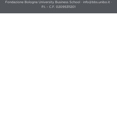
Fondazione Bologna University Business School · info@bbs.unibo.it ·
P.I. - C.F. 02095311201