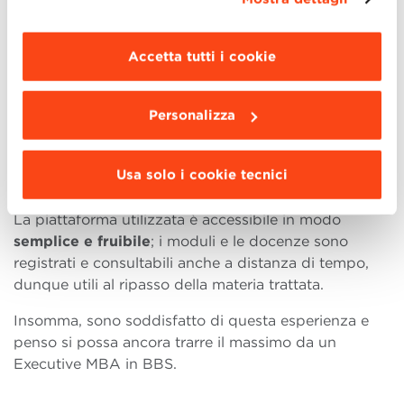
maggiori informazioni clicca “
Dettagli
”. Per
grande interesse, poiché possono essere spendibili
modificare le impostazioni di navigazione e
nel breve-medio periodo, oltre che estremamente
scegliere le funzionalità, le terze parti e i cookie
Accetta tutti i cookie
stimolanti.
da installare clicca “
Personalizza
”
.
Concludo sottolineando nuovamente che ritengo
Personalizza
ben strutturati
i processi che hanno garantito la
continuità formativa
in un periodo storico
estremamente complicato, dando vita a
Usa solo i cookie tecnici
un’esperienza tutto sommato positiva.
La piattaforma utilizzata è accessibile in modo
semplice e fruibile
; i moduli e le docenze sono
registrati e consultabili anche a distanza di tempo,
dunque utili al ripasso della materia trattata.
Insomma, sono soddisfatto di questa esperienza e
penso si possa ancora trarre il massimo da un
Executive MBA in BBS.