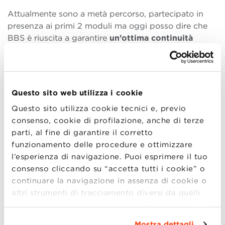
Attualmente sono a metà percorso, partecipato in
presenza ai primi 2 moduli ma oggi posso dire che
BBS è riuscita a garantire
un’ottima continuità
formativa
anche quando la presenza non è più stata
consentita e tutta la didattica si è spostata online.
In particolare, devo dire che
il confronto con i
Questo sito web utilizza i cookie
colleghi
, tutti con profili di alto livello, è utile e
arricchente anche da remoto, oltre che motivo di
Questo sito utilizza cookie tecnici e, previo
apprendimento continuo e di scambi di vedute, che
consenso, cookie di profilazione, anche di terze
ritengo indispensabili per la nostra crescita
parti, al fine di garantire il corretto
professionale e umana in questo percorso.
funzionamento delle procedure e ottimizzare
l’esperienza di navigazione. Puoi esprimere il tuo
Inoltre, trovo utilissima
l’interazione tra gruppi
consenso cliccando su “accetta tutti i cookie” o
(team) che ogni modulo mette a disposizione dei
continuare la navigazione in assenza di cookie o
partecipanti, così come gli
eventi
che BBS organizza
altri strumenti di tracciamento diversi da quelli
regolarmente sia all’interno sia all’esterno della
tecnici semplicemente chiudendo il presente
Community
, coinvolgendo speaker d’eccezione. Le
banner mediante l’apposito comando.
Per avere
testimonianze di manager e imprenditori
sono di
Mostra dettagli