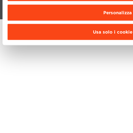
Fondazione Bologna University Business School · info@bbs.unibo.it ·
P.I. - C.F. 02095311201
Personalizza
Usa solo i cookie