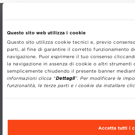
Questo sito web utilizza i cookie
Questo sito utilizza cookie tecnici e, previo consenso
parti, al fine di garantire il corretto funzionamento 
CONTATTI
LAVORA CON NOI
navigazione. Puoi esprimere il tuo consenso cliccando
TRASPARENZA
STATUTO
la navigazione in assenza di cookie o altri strumenti 
PRIVACY
CODICE ETICO
semplicemente chiudendo il presente banner median
PREFERENZE COOKIE
WHISTLEBLOWING
informazioni clicca “
Dettagli
”. Per modificare le impo
funzionalità, le terze parti e i cookie da installare cli
MOODLE
WEBMAIL
BBS COMMUNITY PORTAL
PRESS
Accetta tutti i 