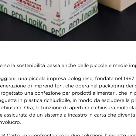
erso la sostenibilità passa anche dalle piccole e medie im
eggiani, una piccola impresa bolognese, fondata nel 1967
enerazione di imprenditori, che opera nel packaging dei p
rogettato una confezione per prodotti alimentari, che in
nguetta in plastica richiudibile, in modo da escludere la pl
 chiusura. Ora, la funzione di apertura e chiusura multipla
e assicurata da un sistema a incastro in carta che diventa
involucro.
a? Certo, ma confrontando le due soluzioni, l’impatto gen