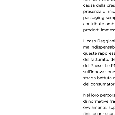
causa della cre
presenza di mic
packaging sempr
contributo ambi
prodotti immessi
Il caso Reggian
ma indispensabil
queste rappresen
del fatturato, d
del Paese. Le P
sull’innovazione
strada battuta c
dei consumatori
Nel loro percor
di normative fra
ovviamente, sopr
finisce per scor