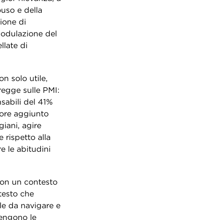
uso e della
ione di
modulazione del
llate di
n solo utile,
regge sulle PMI:
sabili del 41%
lore aggiunto
iani, agire
 rispetto alla
e le abitudini
con un contesto
testo che
ile da navigare e
tengono le