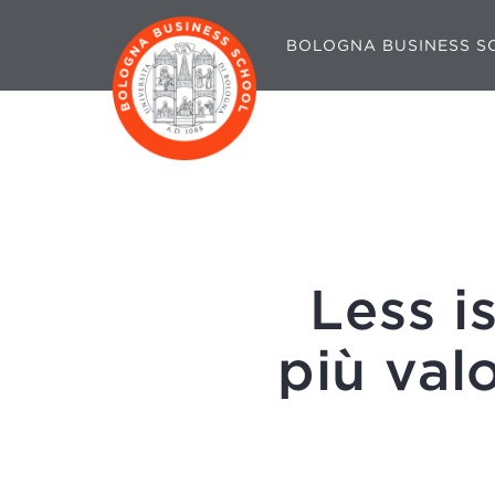
BOLOGNA BUSINESS S
Less i
più val