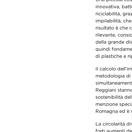
innovativa, bat
riciclabilità, g
impilabilità, ch
risultato è che 
rilevante, cons
della grande dis
quindi fondamen
di plastiche e r
Il calcolo dell’
metodologia di 
simultaneamente 
Reggiani stanno
sostenibilità de
menzione special
Romagna ed è st
La circolarità 
forti aumenti de