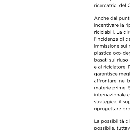
ricercatrici del
Anche dal punto 
incentivare la ri
riciclabili. La 
l’incidenza di d
immissione sul 
plastica oxo-de
basati sul riuso
e al riciclatore.
garantisce megl
affrontare, nel 
materie prime. S
internazionale 
strategica, il s
riprogettare prod
La possibilità di
possibile, tutta