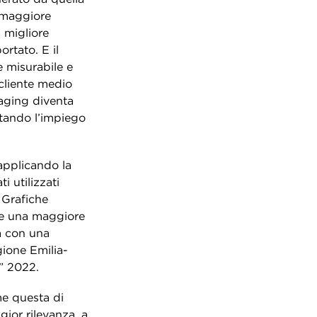
a maggiore
a migliore
ortato. E il
e misurabile e
cliente medio
kaging diventa
itando l’impiego
 applicando la
 utilizzati
 Grafiche
ire una maggiore
ta con una
gione Emilia-
” 2022.
me questa di
gior rilevanza, a