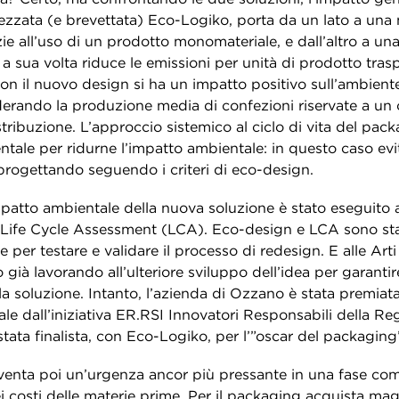
tezzata (e brevettata) Eco-Logiko, porta da un lato a un
razie all’uso di un prodotto monomateriale, e dall’altro a un
e a sua volta riduce le emissioni per unità di prodotto trasp
con il nuovo design si ha un impatto positivo sull’ambient
iderando la produzione media di confezioni riservate a un 
tribuzione. L’approccio sistemico al ciclo di vita del pac
tale per ridurne l’impatto ambientale: in questo caso ev
iprogettando seguendo i criteri di eco-design.
impatto ambientale della nuova soluzione è stato eseguito
Life Cycle Assessment (LCA). Eco-design e LCA sono stati
per testare e validare il processo di redesign. E alle Arti
 già lavorando all’ulteriore sviluppo dell’idea per garant
lla soluzione. Intanto, l’azienda di Ozzano è stata premia
e dall’iniziativa ER.RSI Innovatori Responsabili della Re
ata finalista, con Eco-Logiko, per l’”oscar del packaging
diventa poi un’urgenza ancor più pressante in una fase co
i costi delle materie prime. Per il packaging acquista mag