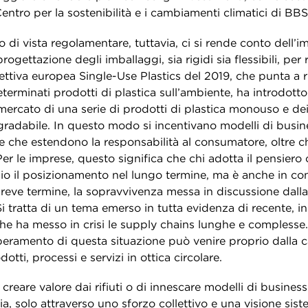
 Centro per la sostenibilità e i cambiamenti climatici di BBS
di vista regolamentare, tuttavia, ci si rende conto dell’i
progettazione degli imballaggi, sia rigidi sia flessibili, per 
direttiva europea Single-Use Plastics del 2019, che punta a 
eterminati prodotti di plastica sull’ambiente, ha introdotto 
mercato di una serie di prodotti di plastica monouso e dei
gradabile. In questo modo si incentivano modelli di busine
 e che estendono la responsabilità al consumatore, oltre c
 Per le imprese, questo significa che chi adotta il pensiero 
io il posizionamento nel lungo termine, ma è anche in co
breve termine, la sopravvivenza messa in discussione dalla 
i tratta di un tema emerso in tutta evidenza di recente, i
che ha messo in crisi le supply chains lunghe e complesse.
uperamento di questa situazione può venire proprio dalla c
otti, processi e servizi in ottica circolare.
 creare valore dai rifiuti o di innescare modelli di business
via, solo attraverso uno sforzo collettivo e una visione siste