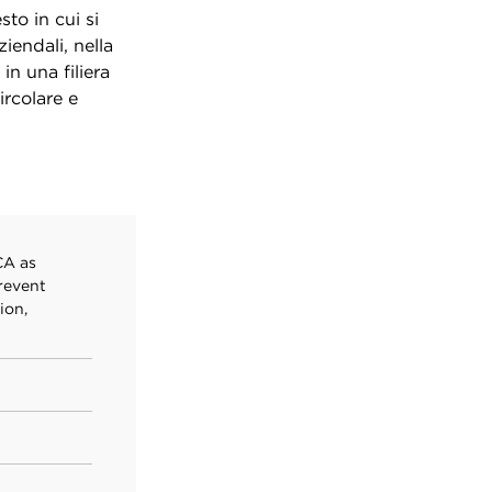
to in cui si
iendali, nella
in una filiera
ircolare e
CA as
revent
ion,