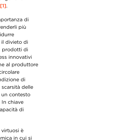
[1]
.
mportanza di
renderli più
ridurre
il divieto di
 prodotti di
ss innovativi
he al produttore
circolare
ndizione di
scarsità delle
n un contesto
 In chiave
apacità di
 virtuosi è
mica in cui si