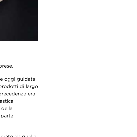
prese.
 e oggi guidata
rodotti di largo
 precedenza era
astica
 della
 parte
erato da quella