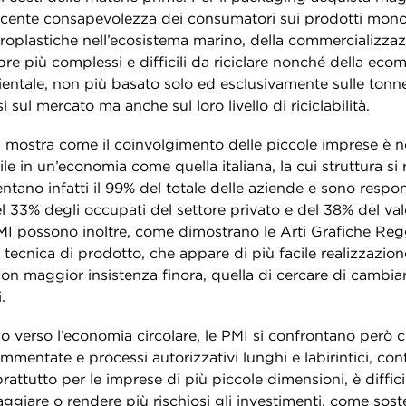
scente consapevolezza dei consumatori sui prodotti mono
roplastiche nell’ecosistema marino, della commercializzaz
e più complessi e difficili da riciclare nonché della eco
entale, non più basato solo ed esclusivamente sulle tonne
 sul mercato ma anche sul loro livello di riciclabilità.
i mostra come il coinvolgimento delle piccole imprese è no
e in un’economia come quella italiana, la cui struttura si 
tano infatti il 99% del totale delle aziende e sono respon
el 33% degli occupati del settore privato e del 38% del va
MI possono inoltre, come dimostrano le Arti Grafiche Regg
 tecnica di prodotto, che appare di più facile realizzazione
on maggior insistenza finora, quella di cercare di cambiar
.
so verso l’economia circolare, le PMI si confrontano però 
mmentate e processi autorizzativi lunghi e labirintici, con
attutto per le imprese di più piccole dimensioni, è diffic
aggiare o rendere più rischiosi gli investimenti, come sos