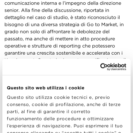
comunicazione interna e l’impegno della direzione
senior. Alla fine della discussione, riportata in
dettaglio nel caso di studio, è stato riconosciuto il
bisogno di una diversa strategia di Go to Market, in
grado non solo di affrontare le debolezze del
passato, ma anche di mettere in atto procedure
operative e strutture di reporting che potessero
garantire una crescita sostenibile e accelerata con i
Key Account. Questo ha imposto una riflessione sulla
selezione e il monitoraggio dei KPI per i top account
e sulla necessità di migliorare l’esperienza del cliente
in relazione ai contratti pan-europei.
Questo sito web utilizza i cookie
In conclusione, il case study di 3M non è solo
Questo sito utilizza cookie tecnici e, previo
un’analisi approfondita di una significativa sfida
consenso, cookie di profilazione, anche di terze
aziendale, ma anche un’opportunità di
parti, al fine di garantire il corretto
apprendimento per comprendere alcune dinamiche
funzionamento delle procedure e ottimizzare
complesse all’interno delle grandi organizzazioni
l’esperienza di navigazione. Puoi esprimere il tuo
matriciali. Infatti, evidenzia l’importanza di un
consenso cliccando su “accetta tutti i cookie” o