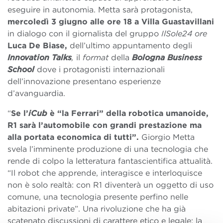
eseguire in autonomia. Metta sarà protagonista,
mercoledì 3 giugno alle ore 18 a Villa Guastavillani
in dialogo con il giornalista del gruppo
IlSole24 ore
Luca De Biase,
dell’ultimo appuntamento degli
Innovation Talks
,
il
format
della
Bologna Business
School
dove i protagonisti internazionali
dell’innovazione presentano esperienze
d’avanguardia.
“
Se l’
iCub
è “la Ferrari” della robotica umanoide,
R1 sarà l’automobile con grandi prestazione ma
alla portata economica di tutti”.
Giorgio Metta
svela l’imminente produzione di una tecnologia che
rende di colpo la letteratura fantascientifica attualità.
“Il robot che apprende, interagisce e interloquisce
non è solo realtà: con R1 diventerà un oggetto di uso
comune, una tecnologia presente perfino nelle
abitazioni private”. Una rivoluzione che ha già
scatenato discussioni di carattere etico e legale: la