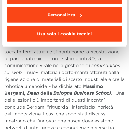
da installare clicca “
Personalizza
”
.
nell’
Internet of Things,
il contesto che connette rete
virtuale a realtà, àmbito principe nel quale la robotica
Personalizza
si dovrà muovere”.
“L’incontro con Metta conclude questa serie
Usa solo i cookie tecnici
primaverile di Innovation Talks, realizzati in
collaborazione con Philip Morris Italia, che hanno
toccato temi attuali e sfidanti come la ricostruzione
di parti anatomiche con le stampanti
3D
, la
comunicazione virale nella gestione di
communities
sul
web,
i nuovi materiali performanti ottenuti dalla
rigenerazione di materiali di scarto industriale e ora la
robotica umanoide – ha dichiarato
Massimo
Bergami,
Dean
della
Bologna Business School
. “Una
delle lezioni più importanti di questi incontri”
conclude Bergami “riguarda l’interdisciplinarietà
dell’innovazione; i casi che sono stati discussi
mostrano che l’innovazione nasce dove esistono
network di intelligenze e competenze diverse fra