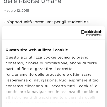
delle Risorse Umane
Maggio 12, 2015
Un’opportunità *premium* per gli studenti del
Master. Oggi, infatti, la classe inizierà un progetto
formativo guidato da Cristina Cocchi e Raffaele
Ferragina di
Profexa
, società di consulenza nel
campo delle risorse umane.
Questo sito web utilizza i cookie
Il programma è strutturato in quattro giornate ed è
Questo sito utilizza cookie tecnici e, previo
focalizzato sugli strumenti per l’HR. Lezioni
consenso, cookie di profilazione, anche di terze
interattive, laboratori, simulazioni e case studies
parti, al fine di garantire il corretto
impegneranno gli studenti nel corso, al termine del
funzionamento delle procedure e ottimizzare
quale riceveranno un attestato di frequenza
l’esperienza di navigazione. Puoi esprimere il tuo
certificato.
consenso cliccando su “accetta tutti i cookie” o
continuare la navigazione in assenza di cookie o
altri strumenti di tracciamento diversi da quelli
Scopri il Master in Organization & Human Resources
tecnici semplicemente chiudendo il presente