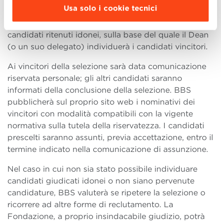
Usa solo i cookie tecnici
(a insindacabile giudizio del gruppo stesso)
comunicherà al Dean una short list composta dai
candidati ritenuti idonei, sulla base del quale il Dean
(o un suo delegato) individuerà i candidati vincitori.
Ai vincitori della selezione sarà data comunicazione
riservata personale; gli altri candidati saranno
informati della conclusione della selezione. BBS
pubblicherà sul proprio sito web i nominativi dei
vincitori con modalità compatibili con la vigente
normativa sulla tutela della riservatezza. I candidati
prescelti saranno assunti, previa accettazione, entro il
termine indicato nella comunicazione di assunzione.
Nel caso in cui non sia stato possibile individuare
candidati giudicati idonei o non siano pervenute
candidature, BBS valuterà se ripetere la selezione o
ricorrere ad altre forme di reclutamento. La
Fondazione, a proprio insindacabile giudizio, potrà