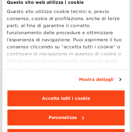
Questo sito web utilizza i cookie
personale.
Questo sito utilizza cookie tecnici e, previo
Costituisce requisito preferenziale l’aver avuto
consenso, cookie di profilazione, anche di terze
almeno 1 anno di esperienza di lavoro in una
parti, al fine di garantire il corretto
Business School internazionale.
funzionamento delle procedure e ottimizzare
l’esperienza di navigazione. Puoi esprimere il tuo
consenso cliccando su “accetta tutti i cookie” o
4. MODALITÀ DI
continuare la navigazione in assenza di cookie o
altri strumenti di tracciamento diversi da quelli
SELEZIONE
tecnici semplicemente chiudendo il presente
banner mediante l’apposito comando.
Per avere
La Fondazione nomina un gruppo di valutazione che
Mostra dettagli
maggiori informazioni clicca “
Dettagli
”. Per
valuterà i candidati sulla base dei curriculum vitae
modificare le impostazioni di navigazione e
presentati e attraverso uno o più colloqui. Ulteriori
scegliere le funzionalità, le terze parti e i cookie
Accetta tutti i cookie
eventuali modalità di selezione individuate dal
da installare clicca “
Personalizza
”
.
gruppo di valutazione (prove utili a valutare
competenze tecniche e aspetti attitudinali o
Personalizza
motivazionali) saranno rese note ai partecipanti.
Al termine della selezione, il coordinatore del gruppo