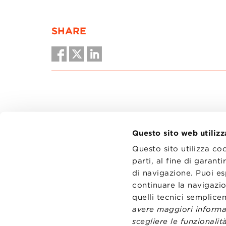
SHARE
Questo sito web utilizz
Questo sito utilizza co
parti, al fine di garan
di navigazione. Puoi es
CONTATT
TRASPA
continuare la navigazio
PRIVACY
quelli tecnici semplic
PREFERE
avere maggiori informaz
scegliere le funzionalità