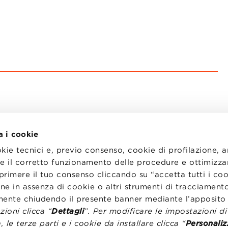
a i cookie
okie tecnici e, previo consenso, cookie di profilazione, 
tire il corretto funzionamento delle procedure e ottimizza
primere il tuo consenso cliccando su “accetta tutti i co
I
LAVORA CON NOI
RENZA
STATUTO
ne in assenza di cookie o altri strumenti di tracciamento
CODICE ETICO
emente chiudendo il presente banner mediante l’apposi
NZE COOKIE
WHISTLEBLOWING
ioni clicca “
Dettagli
”. Per modificare le impostazioni d
, le terze parti e i cookie da installare clicca “
Personaliz