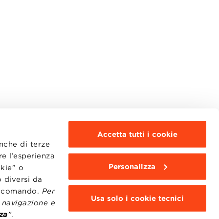
Accetta tutti i cookie
anche di terze
re l’esperienza
Personalizza
okie” o
MOODLE
WEBMAIL
 diversi da
BBS COMMUNITY PORTAL
to comando.
Per
PRESS
Usa solo i cookie tecnici
i navigazione e
za
”
.