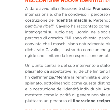
RACCONTARE NUOVE IDENTITÀ: L
A dare avvio alla riflessione è stata
Francesc
internazionale, che ha condiviso il percorso d
costruzione dell
’identità maschile
. Partend
bambine ribelli
, Cavallo ha raccontato come l
interrogarsi sul ruolo degli uomini nella soci
percorso di crescita. “Mi sono chiesta: per
convinta che i maschi siano naturalmente p
dichiarato Cavallo, illustrando come anche g
rigide che limitano la loro espressione emotiv
Un punto centrale del suo intervento è stato
plasmato da aspettative rigide che limitano
fin dall’infanzia.“Mentre la femminilità è uno
spiegato, sottolineando come questa distin
e la costruzione dell’identità individuale. At
mostrato come la parità di genere non sia 
piuttosto un percorso di
liberazione recipr