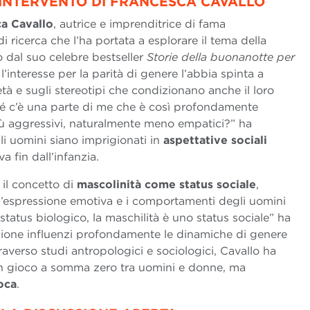
’INTERVENTO DI FRANCESCA CAVALLO
a Cavallo
, autrice e imprenditrice di fama
i ricerca che l’ha portata a esplorare il tema della
o dal suo celebre bestseller
Storie della buonanotte per
’interesse per la parità di genere l’abbia spinta a
età e sugli stereotipi che condizionano anche il loro
ché c’è una parte di me che è così profondamente
iù aggressivi, naturalmente meno empatici?” ha
li uomini siano imprigionati in
aspettative sociali
a fin dall’infanzia.
 il concetto di
mascolinità come status sociale
,
 l’espressione emotiva e i comportamenti degli uomini
 status biologico, la maschilità è uno status sociale” ha
zione influenzi profondamente le dinamiche di genere
traverso studi antropologici e sociologici, Cavallo ha
un gioco a somma zero tra uomini e donne, ma
oca
.