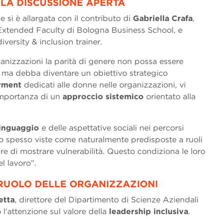
: LA DISCUSSIONE APERTA
e si è allargata con il contributo di
Gabriella Crafa
,
 Extended Faculty di Bologna Business School, e
versity & inclusion trainer.
nizzazioni la parità di genere non possa essere
, ma debba diventare un obiettivo strategico
rment
dedicati alle donne nelle organizzazioni, vi
importanza di un
approccio sistemico
orientato alla
linguaggio
e delle aspettative sociali nei percorsi
o spesso viste come naturalmente predisposte a ruoli
are di mostrare vulnerabilità. Questo condiziona le loro
l lavoro”.
L RUOLO DELLE ORGANIZZAZIONI
etta
, direttore del Dipartimento di Scienze Aziendali
 l’attenzione sul valore della
leadership inclusiva
.