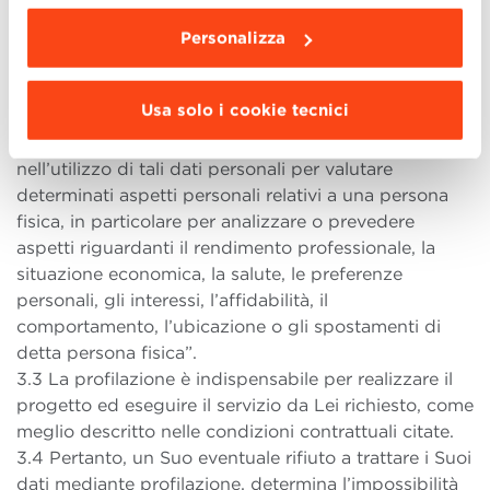
europeo 679/2016.
3.2 Per realizzare il progetto citato e offrirLe il
Personalizza
servizio richiesto, BBS potrebbe trattare i Suoi dati
anche mediante profilazione, definita dal predetto
Usa solo i cookie tecnici
Regolamento come “forma di trattamento
automatizzato di dati personali consistente
nell’utilizzo di tali dati personali per valutare
determinati aspetti personali relativi a una persona
fisica, in particolare per analizzare o prevedere
aspetti riguardanti il rendimento professionale, la
situazione economica, la salute, le preferenze
personali, gli interessi, l’affidabilità, il
comportamento, l’ubicazione o gli spostamenti di
detta persona fisica”.
3.3 La profilazione è indispensabile per realizzare il
progetto ed eseguire il servizio da Lei richiesto, come
meglio descritto nelle condizioni contrattuali citate.
3.4 Pertanto, un Suo eventuale rifiuto a trattare i Suoi
dati mediante profilazione, determina l’impossibilità