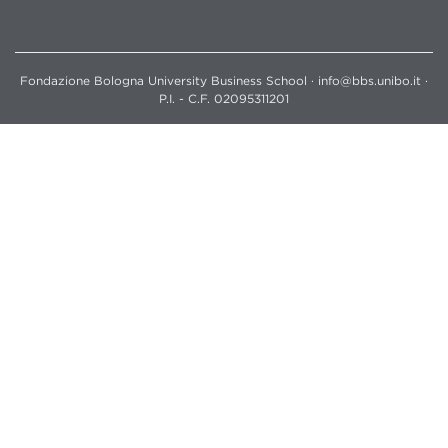
Fondazione Bologna University Business School · info@bbs.unibo.it ·
P.I. - C.F. 02095311201