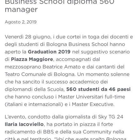
Business School diploma 560
manager
Agosto 2, 2019
Venerdì 28 giugno, i due cortei in toga dei docenti e
degli studenti di Bologna Business School hanno
aperto la
Graduation 2019
nel suggestivo scenario
di
Piazza Maggiore
, accompagnati dal
mezzosoprano Beatrice Amato e dai cantanti del
Teatro Comunale di Bologna. Un momento solenne
che ha sancito il successo accademico dei
diplomandi della Scuola,
560 studenti da 46 paesi
che hanno concluso i Master Universitari full-time
(italiani e internazionali) e i Master Executive.
L’evento, condotto dalla giornalista di Sky TG 24
Ilaria Iacoviello
, ha portato in piazza il forte
radicamento di BBS e della sua Community nella
città e nel territorio.
“Voi che avete scelto Bologna