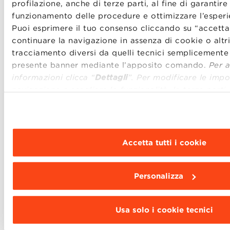
profilazione, anche di terze parti, al fine di garantire 
funzionamento delle procedure e ottimizzare l’esperi
Puoi esprimere il tuo consenso cliccando su “accetta 
continuare la navigazione in assenza di cookie o altri
tracciamento diversi da quelli tecnici semplicemente
presente banner mediante l’apposito comando.
Per 
informazioni clicca “
Dettagli
”. Per modificare le impo
navigazione e scegliere le funzionalità, le terze parti
installare clicca “
Personalizza
”
.
Accetta tutti i cookie
Personalizza
Usa solo i cookie tecnici
La Graduation 2019 si è conclusa con il conferimento
dei diplomi da parte del Magnifico Rettore