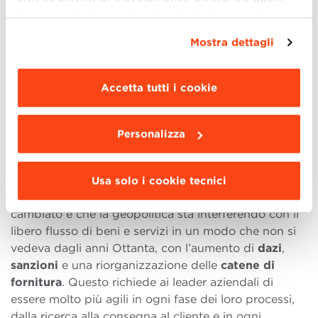
tecnici semplicemente chiudendo il presente
banner mediante l’apposito comando.
Per avere
Mostra dettagli
maggiori informazioni clicca “
Dettagli
”. Per
In che modo la geopolitica sta influenzando le
modificare le impostazioni di navigazione e
strategie aziendali globali?
scegliere le funzionalità, le terze parti e i cookie
Accetta tutti i cookie
Stiamo entrando in un nuovo
ordine geopolitico
da installare clicca “
Personalizza
”
.
che sta influenzando in modo significativo le
economie di tutto il mondo e, di conseguenza, le
Personalizza
strategie aziendali. Chiunque affermi che la
globalizzazione sia finita è matematicamente
analfabeta. I
flussi del commercio globale
Usa solo i cookie tecnici
continuano a livelli estremamente elevati. Ciò che è
cambiato è che la geopolitica sta interferendo con il
libero flusso di beni e servizi in un modo che non si
vedeva dagli anni Ottanta, con l’aumento di
dazi
,
sanzioni
e una riorganizzazione delle
catene di
fornitura
. Questo richiede ai leader aziendali di
essere molto più agili in ogni fase dei loro processi,
dalla ricerca alla consegna al cliente e in ogni