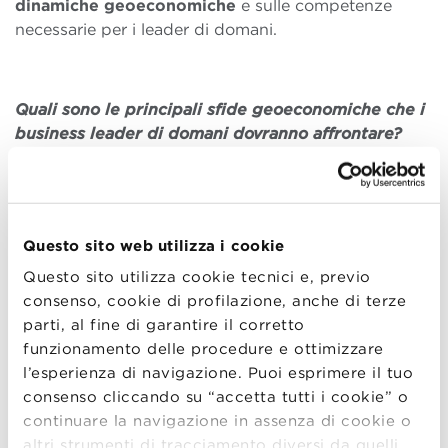
dinamiche geoeconomiche
e sulle competenze
necessarie per i leader di domani.
Quali sono le principali sfide geoeconomiche che i
business leader di domani dovranno affrontare?
Penso che gli sviluppi in
tecnologia
e
scienza
continueranno a rimodellare le economie a un ritmo
sempre più accelerato. Esiste una dimensione
geografica importante in questo, in cui
Stati Uniti
e
Questo sito web utilizza i cookie
Cina
stanno investendo molto più dell’Europa in un
Questo sito utilizza cookie tecnici e, previo
contesto decisamente meno regolamentato. I leader
consenso, cookie di profilazione, anche di terze
aziendali devono quindi capire come e dove
parti, al fine di garantire il corretto
distribuire i loro asset di ricerca e
funzionamento delle procedure e ottimizzare
commercializzazione. Diversificano geograficamente
l’esperienza di navigazione. Puoi esprimere il tuo
i luoghi in cui fanno ricerca e costruiscono i loro
consenso cliccando su “accetta tutti i cookie” o
prodotti? E se sì, dove? Negli Stati Uniti, in Asia o
continuare la navigazione in assenza di cookie o
puntano tutto sull’Italia e sull’Europa in generale?
altri strumenti di tracciamento diversi da quelli