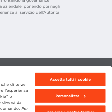
 affrontando la governance
va aziendale; ponendo poi negli
rienze al servizio dell’Autorità
MOODLE
WEBMAIL
Accetta tutti i cookie
BBS COMMUNITY PORTAL
PRESS
anche di terze
re l’esperienza
Personalizza
okie” o
 diversi da
to comando.
Per
95311201