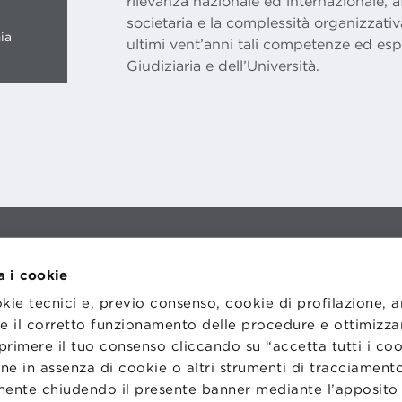
rilevanza nazionale ed internazionale,
societaria e la complessità organizzati
ia
ultimi vent’anni tali competenze ed espe
Giudiziaria e dell’Università.
I
LAVORA CON NOI
RENZA
STATUTO
a i cookie
CODICE ETICO
NZE COOKIE
WHISTLEBLOWING
okie tecnici e, previo consenso, cookie di profilazione, 
tire il corretto funzionamento delle procedure e ottimizza
primere il tuo consenso cliccando su “accetta tutti i co
ne in assenza di cookie o altri strumenti di tracciamento
emente chiudendo il presente banner mediante l’apposi
one Bologna University Business School · info@bbs.unibo.it · P.I. - C.F. 020