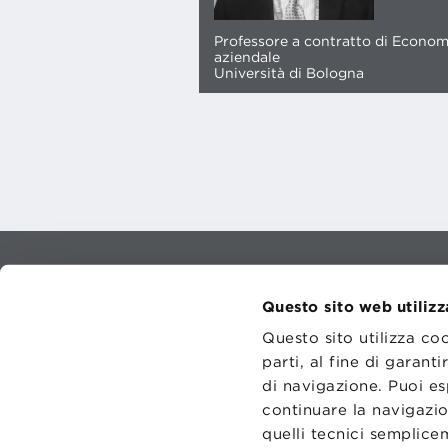
Professore a contratto di Econom
aziendale
Università di Bologna
CONTATT
TRASPA
Questo sito web utilizz
PRIVACY
PREFERE
Questo sito utilizza co
parti, al fine di garan
di navigazione. Puoi es
continuare la navigazio
quelli tecnici semplic
Fondazi