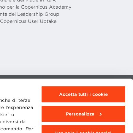
iano per la Copernicus Academy
dente del Leadership Group
Copernicus User Uptake
MOODLE
Accetta tutti i cookie
WEBMAIL
anche di terze
BBS COMMUNITY PORTAL
PRESS
re l’esperienza
Personalizza
okie” o
 diversi da
to comando.
Per