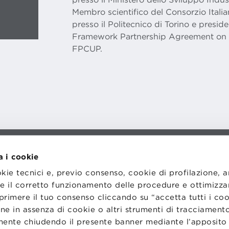
Membro scientifico del Consorzio Ital
presso il Politecnico di Torino e presi
Framework Partnership Agreement on 
FPCUP.
a i cookie
I
LAVORA CON NOI
RENZA
STATUTO
okie tecnici e, previo consenso, cookie di profilazione, 
CODICE ETICO
NZE COOKIE
WHISTLEBLOWING
tire il corretto funzionamento delle procedure e ottimizza
primere il tuo consenso cliccando su “accetta tutti i co
ne in assenza di cookie o altri strumenti di tracciamento
emente chiudendo il presente banner mediante l’apposi