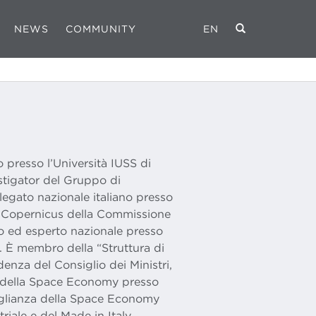
NEWS
COMMUNITY
EN
 presso l’Università IUSS di
estigator del Gruppo di
egato nazionale italiano presso
o Copernicus della Commissione
o ed esperto nazionale presso
e. È membro della “Struttura di
enza del Consiglio dei Ministri,
e della Space Economy presso
eglianza della Space Economy
riale e del Made in Italy.