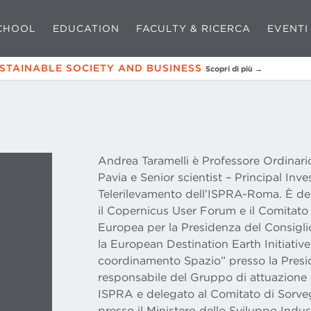
CHOOL
EDUCATION
FACULTY & RICERCA
EVENTI
USTAINABLE SOCIETY AND BUSINESS
Scopri di più →
Andrea Taramelli è Professore Ordinario
Pavia e Senior scientist – Principal Inv
Telerilevamento dell’ISPRA-Roma. È del
il Copernicus User Forum e il Comitat
Europea per la Presidenza del Consigli
la European Destination Earth Initiativ
coordinamento Spazio” presso la Presid
responsabile del Gruppo di attuazion
ISPRA e delegato al Comitato di Sorv
presso il Ministero dello Sviluppo Indust