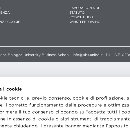
I
LAVORA CON NOI
RENZA
STATUTO
CODICE ETICO
NZE COOKIE
WHISTLEBLOWING
one Bologna University Business School · info@bbs.unibo.it · P.I. - C.F. 020
a i cookie
okie tecnici e, previo consenso, cookie di profilazione, 
tire il corretto funzionamento delle procedure e ottimizza
primere il tuo consenso cliccando su “accetta tutti i co
ne in assenza di cookie o altri strumenti di tracciamento
emente chiudendo il presente banner mediante l’apposi