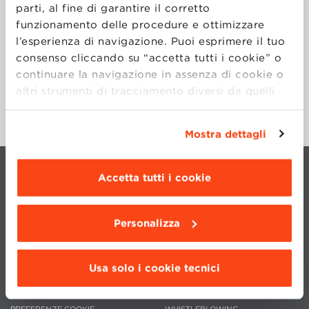
parti, al fine di garantire il corretto
funzionamento delle procedure e ottimizzare
Purchasing Director Superyacht
San Lorenzo
l’esperienza di navigazione. Puoi esprimere il tuo
consenso cliccando su “accetta tutti i cookie” o
continuare la navigazione in assenza di cookie o
altri strumenti di tracciamento diversi da quelli
tecnici semplicemente chiudendo il presente
banner mediante l’apposito comando.
Per avere
Mostra dettagli
maggiori informazioni clicca “
Dettagli
”. Per
modificare le impostazioni di navigazione e
scegliere le funzionalità, le terze parti e i cookie
Accetta tutti i cookie
da installare clicca “
Personalizza
”
.
Personalizza
CONTATTI
LAVORA CON NOI
Usa solo i cookie tecnici
TRASPARENZA
STATUTO
PRIVACY
CODICE ETICO
PREFERENZE COOKIE
WHISTLEBLOWING