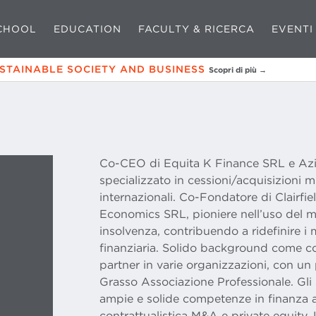
CHOOL
EDUCATION
FACULTY & RICERCA
EVENTI
USTAINABLE SOCIETY AND BUSINESS
Scopri di più →
Co-CEO di Equita K Finance SRL e Azi
specializzato in cessioni/acquisizioni m
internazionali. Co-Fondatore di Clairfie
Economics SRL, pioniere nell’uso del ma
insolvenza, contribuendo a ridefinire i 
finanziaria. Solido background come c
partner in varie organizzazioni, con un
Grasso Associazione Professionale. Gli s
ampie e solide competenze in finanza a
contrattualistica M&A e private equity.