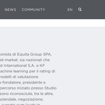
NEWS
COMMUNITY
EN
onista di Equita Group SPA,
id-market, sia nazionali che
ld International S.A. e KF
chine learning per il rating di
modelli di valutazione
o-fondatore, presidente e
 percorso iniziato presso Studio
ono riconosciute, tra le altre,
ziendale, negoziazione,
 Laureato
cum laude
in