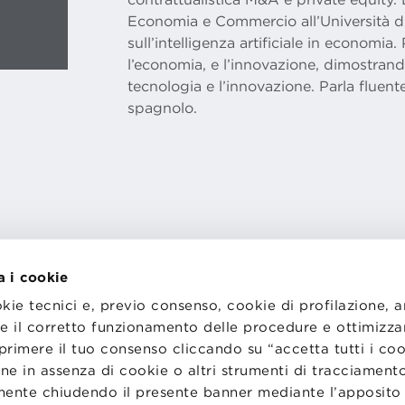
Economia e Commercio all’Università di
sull’intelligenza artificiale in economia
l’economia, e l’innovazione, dimostran
tecnologia e l’innovazione. Parla fluent
spagnolo.
a i cookie
I
LAVORA CON NOI
okie tecnici e, previo consenso, cookie di profilazione, 
RENZA
STATUTO
tire il corretto funzionamento delle procedure e ottimizza
CODICE ETICO
NZE COOKIE
WHISTLEBLOWING
primere il tuo consenso cliccando su “accetta tutti i co
ne in assenza di cookie o altri strumenti di tracciamento
emente chiudendo il presente banner mediante l’apposi