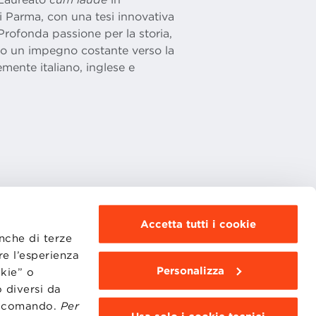
 Parma, con una tesi innovativa
. Profonda passione per la storia,
do un impegno costante verso la
emente italiano, inglese e
Accetta tutti i cookie
MOODLE
anche di terze
WEBMAIL
re l’esperienza
BBS COMMUNITY PORTAL
PRESS
Personalizza
okie” o
 diversi da
to comando.
Per