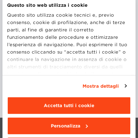
Questo sito web utilizza i cookie
CEO
Questo sito utilizza cookie tecnici e, previo
Patagonia
consenso, cookie di profilazione, anche di terze
parti, al fine di garantire il corretto
funzionamento delle procedure e ottimizzare
Prima della nomina a CEO, Ryan Gellert è stato il
l’esperienza di navigazione. Puoi esprimere il tuo
manager di EMEA – Patagonia per il mercato
consenso cliccando su “accetta tutti i cookie” o
europeo. Prima di lavorare in Patagonia, ha lavorato
continuare la navigazione in assenza di cookie o
15 anni presso Black Diamond Equipment, dove è
altri strumenti di tracciamento diversi da quelli
stato presidente a partire dal 2012.
tecnici semplicemente chiudendo il presente
banner mediante l’apposito comando.
Per avere
Mostra dettagli
maggiori informazioni clicca “
Dettagli
”. Per
modificare le impostazioni di navigazione e
scegliere le funzionalità, le terze parti e i cookie
Accetta tutti i cookie
da installare clicca “
Personalizza
”
.
Personalizza