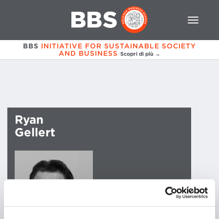
BBS
INITIATIVE FOR SUSTAINABLE SOCIETY
AND BUSINESS
Scopri di più →
Ryan
Gellert