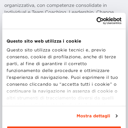
organizzativa, con competenze consolidate in
Individual e Team Coaching, Leadership, Change
Management e sviluppo delle competenze. Ha
progettato e facilitato percorsi formativi complessi,
operando come coach, formatrice e facilitatrice, e
affiancando centinaia di professionisti, dai team
Questo sito web utilizza i cookie
operativi ai vertici aziendali, nei processi di
Questo sito utilizza cookie tecnici e, previo
cambiamento, nel rafforzamento della leadership e
consenso, cookie di profilazione, anche di terze
nel consolidamento delle competenze.
parti, al fine di garantire il corretto
funzionamento delle procedure e ottimizzare
l’esperienza di navigazione. Puoi esprimere il tuo
Ha lavorato e vissuto in contesti internazionali, tra cui
consenso cliccando su “accetta tutti i cookie” o
Cina, Stati Uniti, Medio Oriente e principali Paesi
continuare la navigazione in assenza di cookie o
europei, operando in ambienti complessi e ad alta
altri strumenti di tracciamento diversi da quelli
multiculturalità. Il suo approccio integra metodologie
tecnici semplicemente chiudendo il presente
pratiche — coaching individuale, facilitazione di
banner mediante l’apposito comando.
Per avere
team, assessment centre e formazione in aula — con
Mostra dettagli
maggiori informazioni clicca “
Dettagli
”. Per
una particolare attenzione ai bisogni delle persone e
modificare le impostazioni di navigazione e