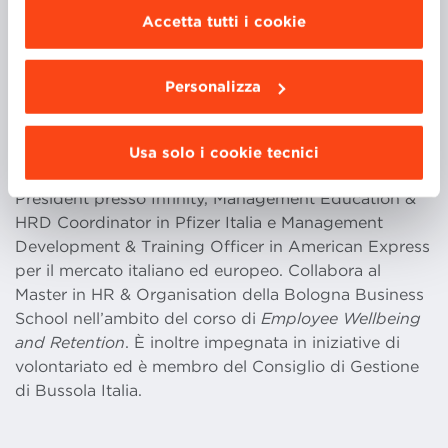
delle organizzazioni, favorendo la creazione di
scegliere le funzionalità, le terze parti e i cookie
Accetta tutti i cookie
contesti di fiducia e ascolto e garantendo interventi
da installare clicca “
Personalizza
”
.
concreti, mirati e trasformativi.
Personalizza
Nel corso della sua carriera ha ricoperto diversi ruoli
chiave, tra cui Co-Founder & CEO di Perspective
Usa solo i cookie tecnici
Developing People (ruolo attuale), Senior Vice
President presso Infinity, Management Education &
HRD Coordinator in Pfizer Italia e Management
Development & Training Officer in American Express
per il mercato italiano ed europeo. Collabora al
Master in HR & Organisation della Bologna Business
School nell’ambito del corso di
Employee Wellbeing
and Retention
. È inoltre impegnata in iniziative di
volontariato ed è membro del Consiglio di Gestione
di Bussola Italia.