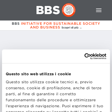
BBS
INITIATIVE FOR SUSTAINABLE SOCIETY
AND BUSINESS
Scopri di più →
Francesca
Consorte
Questo sito web utilizza i cookie
ITALIANA
Presidente Odv CO.SE.A Consorzio servizi
Questo sito utilizza cookie tecnici e, previo
ambientali, membro Odv MG2 s.r.l
consenso, cookie di profilazione, anche di terze
parti, al fine di garantire il corretto
funzionamento delle procedure e ottimizzare
l’esperienza di navigazione. Puoi esprimere il tuo
consenso cliccando su “accetta tutti i cookie” o