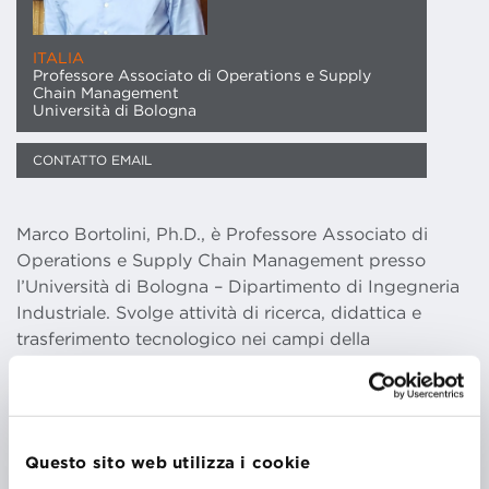
ITALIA
Professore Associato di Operations e Supply
Chain Management
Università di Bologna
CONTATTO EMAIL
Marco Bortolini, Ph.D., è Professore Associato di
Operations e Supply Chain Management presso
l’Università di Bologna – Dipartimento di Ingegneria
Industriale. Svolge attività di ricerca, didattica e
trasferimento tecnologico nei campi della
produzione e distribuzione sostenibili, della
manifattura avanzata e delle operations, del supply
chain management e della transizione digitale 5.0. In
questi ambiti ha avviato collaborazioni con
Questo sito web utilizza i cookie
Università, Centri di Ricerca e Consorzi internazionali,