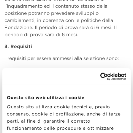
l’inquadramento ed il contenuto stesso della
posizione potranno prevedere sviluppi o
cambiamenti, in coerenza con le politiche della
Fondazione. Il periodo di prova sarà di 6 mesi. Il
periodo di prova sarà di 6 mesi.
3. Requisiti
I requisiti per essere ammessi alla selezione sono:
possesso di titolo di laurea (vecchio e nuovo
ordinamento, triennale, specialistica, magistrale
o equipollente);
esperienze professionali di almeno 2 anni nel
Questo sito web utilizza i cookie
settore della formazione manageriale executive
o della formazione post-laurea in ambito
Questo sito utilizza cookie tecnici e, previo
manageriale;
consenso, cookie di profilazione, anche di terze
conoscenza dei software di produttività
parti, al fine di garantire il corretto
personale;
funzionamento delle procedure e ottimizzare