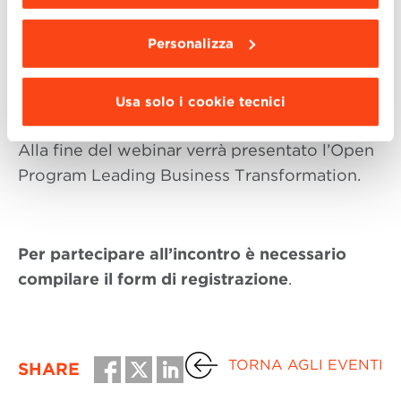
da installare clicca “
Personalizza
”
.
Paolo Salvato
,
Senior Vice President
Strategy & Business Innovation,
Personalizza
Leonardo
Alessandro Montanari
, Chief People &
Usa solo i cookie tecnici
CSR Office, Reda Group
Alla fine del webinar verrà presentato l’Open
Program Leading Business Transformation.
Per partecipare all’incontro è necessario
compilare il form di registrazione
.
TORNA AGLI EVENTI
SHARE