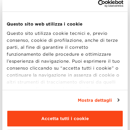
Master in HR and Organization con
Ludovico Bullini Orlandi e Claudia Manca
Master in Digital Marketing and
Questo sito web utilizza i cookie
Communication con Augusto Valeriani
Questo sito utilizza cookie tecnici e, previo
Master in Marketing Management con
consenso, cookie di profilazione, anche di terze
Gabriele Pizzi
parti, al fine di garantire il corretto
Master in Gestione d’Impresa con Angelo
funzionamento delle procedure e ottimizzare
Manaresi e Barbara Lorenzini
l’esperienza di navigazione. Puoi esprimere il tuo
Master in Finance and Fintech con
consenso cliccando su “accetta tutti i cookie” o
Emanuele Bajo, Data Science and
continuare la navigazione in assenza di cookie o
altri strumenti di tracciamento diversi da quelli
Business Analytics con Claudio Sartori,
tecnici semplicemente chiudendo il presente
Digital Technology and Innovation
banner mediante l’apposito comando.
Per avere
Management con Maurizio Gabbrielli
Mostra dettagli
maggiori informazioni clicca “
Dettagli
”. Per
Master in Wealth Management con
modificare le impostazioni di navigazione e
Massimiliano Marzo
scegliere le funzionalità, le terze parti e i cookie
Accetta tutti i cookie
da installare clicca “
Personalizza
”
.
Dalle 17:30 alle 18:30: