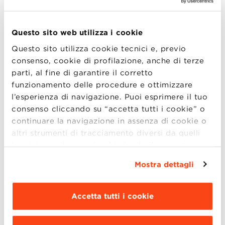
Executive MBA con Andrea Lipparini
Executive Master in Technology and
Innovation Management con Rosa
Questo sito web utilizza i cookie
Grimaldi e Laura Toschi
Questo sito utilizza cookie tecnici e, previo
consenso, cookie di profilazione, anche di terze
Dalle ore 18.30:
parti, al fine di garantire il corretto
funzionamento delle procedure e ottimizzare
MBA Weekend con Andrea Cinti Luciani
l’esperienza di navigazione. Puoi esprimere il tuo
e Mariachiara Colucci
consenso cliccando su “accetta tutti i cookie” o
Executive Master in Supply Chain and
continuare la navigazione in assenza di cookie o
Operations con Paolo Barbieri e
altri strumenti di tracciamento diversi da quelli
tecnici semplicemente chiudendo il presente
Francesco Pinelli
banner mediante l’apposito comando.
Per avere
Mostra dettagli
Dalle ore 19.00:
maggiori informazioni clicca “
Dettagli
”. Per
modificare le impostazioni di navigazione e
Hybrid MBA con Franco Visani
scegliere le funzionalità, le terze parti e i cookie
Accetta tutti i cookie
Executive Master in Sales and Marketing
da installare clicca “
Personalizza
”
.
con Roberta Gabrielli