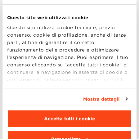
della
creator economy
. Anastasia
approfondirà le ultime tendenze e
Questo sito web utilizza i cookie
trasformazioni nel ruolo dei content creator e
Questo sito utilizza cookie tecnici e, previo
degli influencer, condividendo la sua
consenso, cookie di profilazione, anche di terze
esperienza sulla
comunicazione strategica
in
parti, al fine di garantire il corretto
questo settore dinamico.
funzionamento delle procedure e ottimizzare
l’esperienza di navigazione. Puoi esprimere il tuo
Durante la sessione, acquisirai preziosi spunti
consenso cliccando su “accetta tutti i cookie” o
sulle sfide e le opportunità all’interno della
continuare la navigazione in assenza di cookie o
creatory economy, con un’attenzione
altri strumenti di tracciamento diversi da quelli
particolare alle strategie di comunicazione
tecnici semplicemente chiudendo il presente
che possono aiutare i creatori a orientarsi in
banner mediante l’apposito comando.
Per avere
Mostra dettagli
maggiori informazioni clicca “
Dettagli
”. Per
questo settore in rapida evoluzione.
modificare le impostazioni di navigazione e
scegliere le funzionalità, le terze parti e i cookie
Accetta tutti i cookie
da installare clicca “
Personalizza
”
.
Moderatore:
Augusto Valeriani |
Director of the Master in