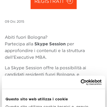
REGISTRATI
09 Dic
2015
Abiti fuori Bologna?
Partecipa alla
Skype Session
per
approfondire i contenuti e la struttura
dell’Executive MBA.
La Skype Session offre la possibilità ai
candidati residenti fuori Bologna, e
impossibilitati a visitare la scuola di persona,
di dialogare con l’Executive Director del
Master, Andrea Lipparini. Un’occasione per
Questo sito web utilizza i cookie
trovare risposta a tutte le domande.
Questo sito utilizza cookie tecnici e, previo