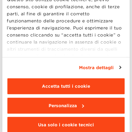
consenso, cookie di profilazione, anche di terze
parti, al fine di garantire il corretto
Skype session
funzionamento delle procedure e ottimizzare
l’esperienza di navigazione. Puoi esprimere il tuo
mercoledì 9 dicembre, h. 18.00 – 20.00
consenso cliccando su “accetta tutti i cookie” o
continuare la navigazione in assenza di cookie o
altri strumenti di tracciamento diversi da quelli
tecnici semplicemente chiudendo il presente
Registrati utilizzando l’apposito form. Sarai
banner mediante l’apposito comando.
Per avere
ricontattato per concordare il tuo
Mostra dettagli
maggiori informazioni clicca “
Dettagli
”. Per
appuntamento.
modificare le impostazioni di navigazione e
scegliere le funzionalità, le terze parti e i cookie
Accetta tutti i cookie
IMPORTANTE! Le sessioni Skype individuali
da installare clicca “
Personalizza
”
.
sono previste ogni 15 minuti, dalle 18.00 alle
19.45.
Personalizza
Usa solo i cookie tecnici
Vuoi sapere di più sul’
Executive MBA
?