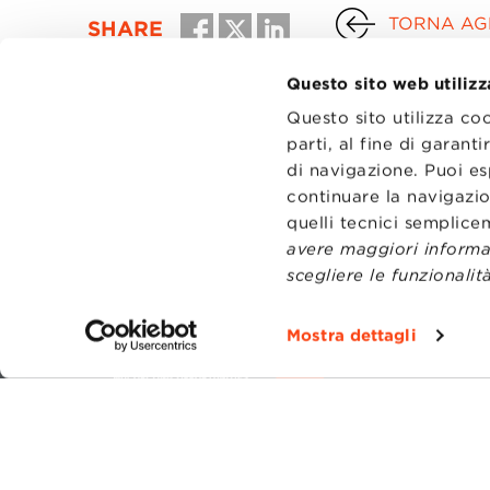
TORNA AGL
SHARE
Questo sito web utilizz
Questo sito utilizza co
parti, al fine di garan
di navigazione. Puoi es
continuare la navigazio
quelli tecnici semplic
avere maggiori informaz
scegliere le funzionalità
CONTATT
TRASPA
Mostra dettagli
PRIVACY
PREFERE
Fondazi