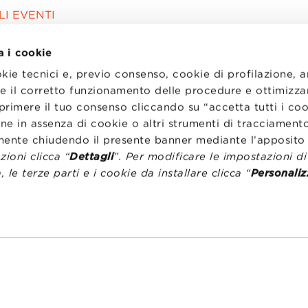
I EVENTI
a i cookie
okie tecnici e, previo consenso, cookie di profilazione, 
tire il corretto funzionamento delle procedure e ottimizza
primere il tuo consenso cliccando su “accetta tutti i co
ne in assenza di cookie o altri strumenti di tracciamento
emente chiudendo il presente banner mediante l’apposi
ioni clicca “
Dettagli
”. Per modificare le impostazioni d
, le terze parti e i cookie da installare clicca “
Personaliz
I
LAVORA CON NOI
RENZA
STATUTO
CODICE ETICO
NZE COOKIE
WHISTLEBLOWING
one Bologna University Business School · info@bbs.unibo.it · P.I. - C.F. 020