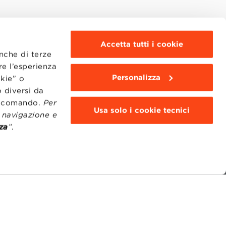
Accetta tutti i cookie
anche di terze
re l’esperienza
Personalizza
okie” o
 diversi da
to comando.
Per
Usa solo i cookie tecnici
i navigazione e
za
”
.
MOODLE
WEBMAIL
BBS COMMUNITY PORTAL
PRESS
95311201