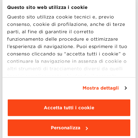
Questo sito web utilizza i cookie
Le aziende che parteciperanno al Retail &
Luxury Career Day di BBS:
Balenciaga, Berluti
Questo sito utilizza cookie tecnici e, previo
consenso, cookie di profilazione, anche di terze
(LVMH), H&M, Kering Eyewear, Moleskine,
parti, al fine di garantire il corretto
Moncler, Patrizia Pepe e PVH (Tommy Hilfiger
funzionamento delle procedure e ottimizzare
& Calvin Klein).
l’esperienza di navigazione. Puoi esprimere il tuo
consenso cliccando su “accetta tutti i cookie” o
continuare la navigazione in assenza di cookie o
altri strumenti di tracciamento diversi da quelli
PROGRAMMA:
tecnici semplicemente chiudendo il presente
10.00 – 14.00:
Presentazioni aziendali
banner mediante l’apposito comando.
Per avere
Mostra dettagli
maggiori informazioni clicca “
Dettagli
”. Per
14.00 – 14.30:
Networking lunch
modificare le impostazioni di navigazione e
scegliere le funzionalità, le terze parti e i cookie
14.30 – 18.00:
Interviste on campus
Accetta tutti i cookie
da installare clicca “
Personalizza
”
.
Personalizza
L’evento è dedicato agli studenti dei Master