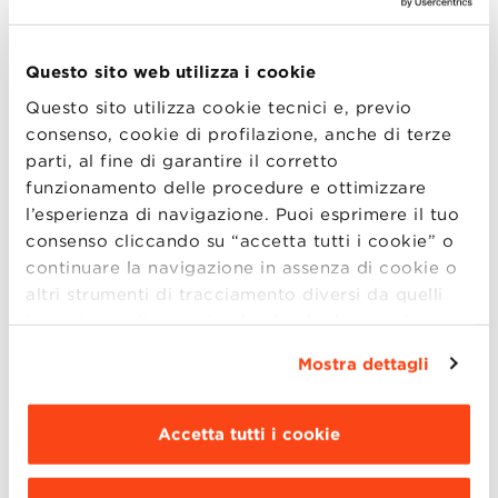
presentati in tre fasce orarie:
Dalle 15:30 alle 16:30
:
Questo sito web utilizza i cookie
Questo sito utilizza cookie tecnici e, previo
Master in Finanza, Controllo e Auditing
consenso, cookie di profilazione, anche di terze
Master in Gestione d’Impresa
parti, al fine di garantire il corretto
Master in HR and Organization
funzionamento delle procedure e ottimizzare
Master in Marketing Management
l’esperienza di navigazione. Puoi esprimere il tuo
consenso cliccando su “accetta tutti i cookie” o
Dalle 16:30 alle 17:30
:
continuare la navigazione in assenza di cookie o
altri strumenti di tracciamento diversi da quelli
Master in Data Science and Business
tecnici semplicemente chiudendo il presente
Analytics
banner mediante l’apposito comando.
Per avere
Mostra dettagli
Master in Digital Technology and
maggiori informazioni clicca “
Dettagli
”. Per
modificare le impostazioni di navigazione e
Innovation Management
scegliere le funzionalità, le terze parti e i cookie
Master in Finance and Fintech
Accetta tutti i cookie
da installare clicca “
Personalizza
”
.
Dalle 17:00 alle 18:00
: