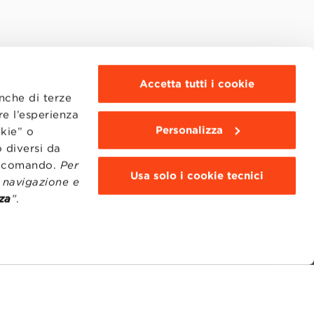
Accetta tutti i cookie
anche di terze
re l’esperienza
Personalizza
okie” o
 diversi da
to comando.
Per
Usa solo i cookie tecnici
i navigazione e
za
”
.
MOODLE
WEBMAIL
BBS COMMUNITY PORTAL
PRESS