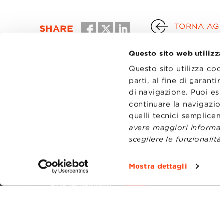
TORNA AGL
SHARE
Questo sito web utilizz
Questo sito utilizza co
parti, al fine di garan
di navigazione. Puoi es
continuare la navigazio
quelli tecnici semplic
avere maggiori informaz
scegliere le funzionalità
CONTATT
TRASPA
Mostra dettagli
PRIVACY
PREFERE