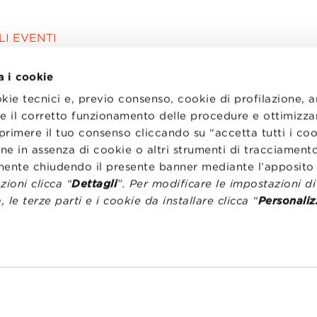
I EVENTI
a i cookie
okie tecnici e, previo consenso, cookie di profilazione, 
tire il corretto funzionamento delle procedure e ottimizza
primere il tuo consenso cliccando su “accetta tutti i co
ne in assenza di cookie o altri strumenti di tracciamento
emente chiudendo il presente banner mediante l’apposi
ioni clicca “
Dettagli
”. Per modificare le impostazioni d
, le terze parti e i cookie da installare clicca “
Personaliz
I
LAVORA CON NOI
RENZA
STATUTO
CODICE ETICO
NZE COOKIE
WHISTLEBLOWING