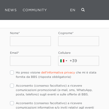
NEWS
COMMUNITY
EN
REGISTRATI
Nome
*
Cognome
*
Email
*
Cellulare
+39
Italia
+39
Ho preso visione
dell'informativa privacy
che mi è stata
fornita da BBS (risposta obbligatoria)
Acconsento (consenso facoltativo) a ricevere
comunicazioni promozionali (e-mail, sms, WhatsApp,
posta, telefono) sugli eventi e sulle offerte di BBS.
Acconsento (consenso facoltativo) a ricevere
comunicazioni informative e/o inviti relativi agli eventi