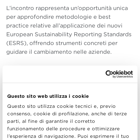
L’incontro rappresenta un’opportunità unica
per approfondire metodologie e best
practice relative all’applicazione dei nuovi
European Sustainability Reporting Standards
(ESRS), offrendo strumenti concreti per
guidare il cambiamento nelle aziende.
Durante la sessione si esplorerà come
integrare la sostenibilità nella strategia
Questo sito web utilizza i cookie
aziendale, analizzando le principali sfide e
opportunità connesse agli ESRS. Saranno
Questo sito utilizza cookie tecnici e, previo
consenso, cookie di profilazione, anche di terze
presentati spunti pratici per supportare i
parti, al fine di garantire il corretto
professionisti nella trasformazione
funzionamento delle procedure e ottimizzare
organizzativa in linea con gli standard
l’esperienza di navigazione. Puoi esprimere il tuo